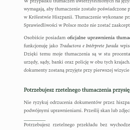
W przypadku tłumaczeń uwierzytelnionych na język
wymagają, aby tłumaczenie zostało poświadczone pr
w Królestwie Hiszpanii. Tłumaczenie wykonane prz
Sprawiedliwości w Polsce może nie zostać zaakcep
Osobiście posiadam
oficjalne uprawnienia tłuma
funkcjonuję jako
Traductora e Intérprete Jurada
wpisa
Dzięki temu moje tłumaczenia są w stu procent
urzędy, sądy, banki oraz policję w obu tych krajac
dokumenty zostaną przyjęte przy pierwszej wizycie
Potrzebujesz rzetelnego tłumaczenia przysi
Nie ryzykuj odrzucenia dokumentów przez hiszpań
podwójnymi uprawnieniami. Prześlij skan lub zdjęc
Potrzebujesz rzetelnego przekładu bez wychod