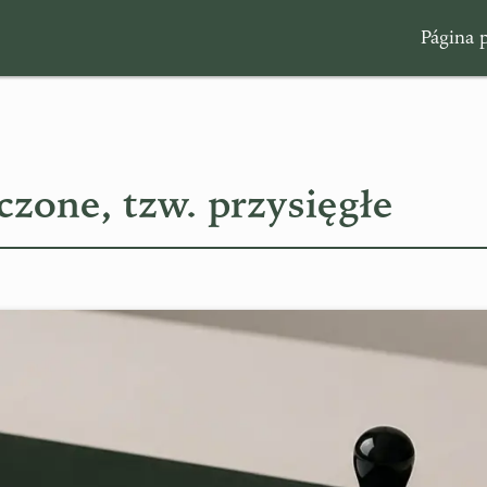
Página p
zone, tzw. przysięgłe