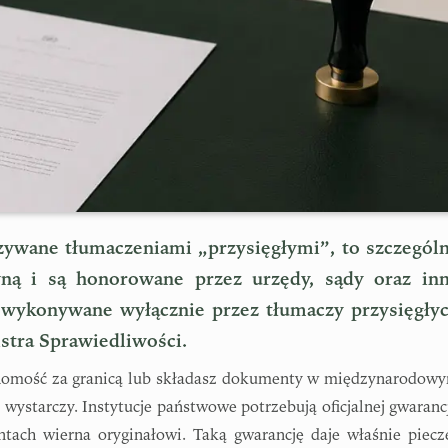
zywane tłumaczeniami „przysięgłymi”, to szczegól
ną i są honorowane przez urzędy, sądy oraz in
ć wykonywane wyłącznie przez tłumaczy przysięgły
stra Sprawiedliwości.
chomość za granicą lub składasz dokumenty w międzynarodow
 wystarczy. Instytucje państwowe potrzebują oficjalnej gwarancj
tach wierna oryginałowi. Taką gwarancję daje właśnie piecz