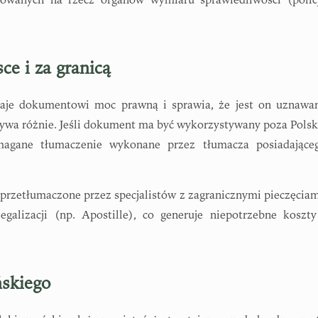
owanych na rzecz organów wymiaru sprawiedliwości (policj
e i za granicą
daje dokumentowi moc prawną i sprawia, że jest on uznawa
 bywa różnie. Jeśli dokument ma być wykorzystywany poza Polsk
magane tłumaczenie wykonane przez tłumacza posiadające
przetłumaczone przez specjalistów z zagranicznymi pieczęciam
egalizacji (np. Apostille), co generuje niepotrzebne koszty
ńskiego