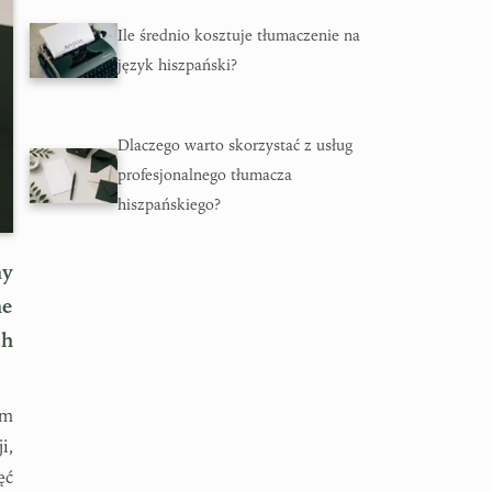
Ile średnio kosztuje tłumaczenie na
język hiszpański?
Dlaczego warto skorzystać z usług
profesjonalnego tłumacza
hiszpańskiego?
ny
ne
ch
ym
i,
ęć