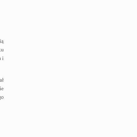
ią
ku
 i
ał
ie
go