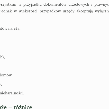
 wszystkim w przypadku dokumentów urzędowych i prawnyc
jednak w większości przypadków urzędy akceptują wyłączn
ntów należą:
h),
plomów,
),
niekaralności.
łe – różnice