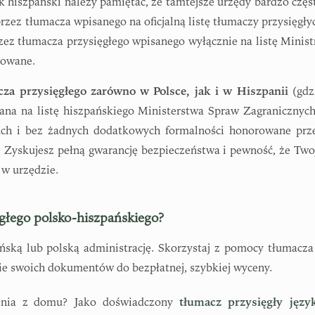
 hiszpański należy pamiętać, że tamtejsze urzędy bardzo częs
zez tłumacza wpisanego na oficjalną listę tłumaczy przysięgły
ez tłumacza przysięgłego wpisanego wyłącznie na listę Minist
towane.
cza przysięgłego zarówno w Polsce, jak i w Hiszpanii
(gdz
na na listę hiszpańskiego Ministerstwa Spraw Zagranicznych
ach i bez żadnych dodatkowych formalności honorowane prz
h. Zyskujesz pełną gwarancję bezpieczeństwa i pewność, że Two
 w urzędzie.
ęgłego polsko-hiszpańskiego?
ską lub polską administrację. Skorzystaj z pomocy tłumacza
ie swoich dokumentów do bezpłatnej, szybkiej wyceny.
zenia z domu? Jako doświadczony
tłumacz przysięgły języ