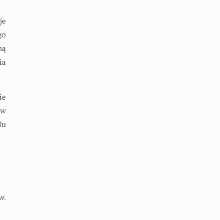
je
go
ną
ia
ie
 w
łu
w.