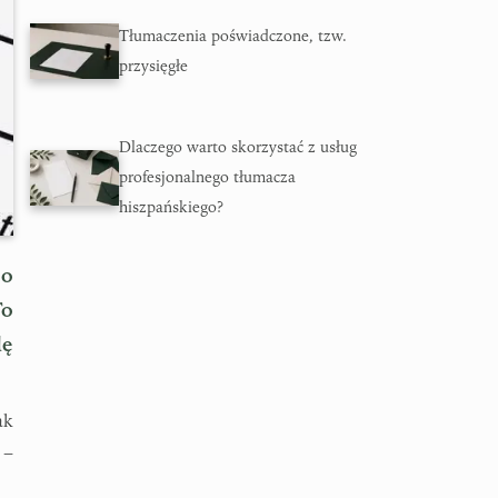
Tłumaczenia poświadczone, tzw.
przysięgłe
Dlaczego warto skorzystać z usług
profesjonalnego tłumacza
hiszpańskiego?
 o
To
dę
ak
 –