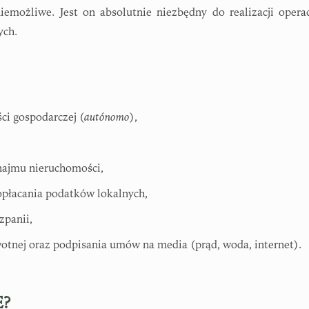
iemożliwe. Jest on absolutnie niezbędny do realizacji operac
ych.
ści gospodarczej (
autónomo
),
najmu nieruchomości,
opłacania podatków lokalnych,
zpanii,
otnej oraz podpisania umów na media (prąd, woda, internet).
E?