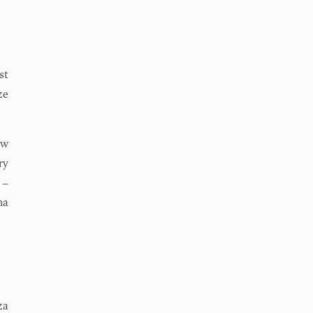
st
ze
 w
ry
 –
na
za