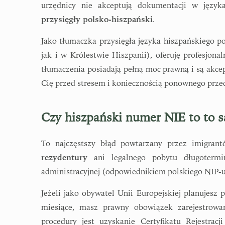
urzędnicy nie akceptują dokumentacji w języ
przysięgły polsko-hiszpański
.
Jako tłumaczka przysięgła języka hiszpańskiego 
jak i w Królestwie Hiszpanii), oferuję profesjo
tłumaczenia posiadają pełną moc prawną i są akce
Cię przed stresem i koniecznością ponownego prze
Czy hiszpański numer NIE to to s
To najczęstszy błąd powtarzany przez imigran
rezydentury
ani legalnego pobytu długotermin
administracyjnej (odpowiednikiem polskiego NIP-
Jeżeli jako obywatel Unii Europejskiej planujesz
miesiące, masz prawny obowiązek zarejestrowa
procedury jest uzyskanie Certyfikatu Rejestra