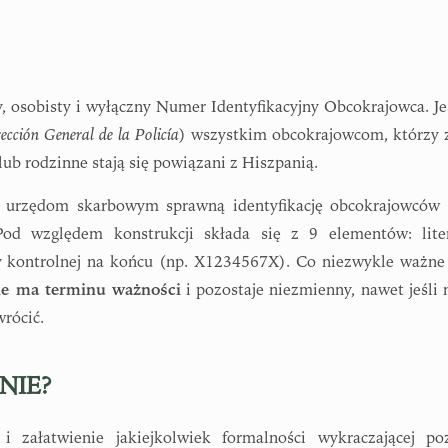
y, osobisty i wyłączny Numer Identyfikacyjny Obcokrajowca. Je
ección General de la Policía
) wszystkim obcokrajowcom, którzy 
ub rodzinne stają się powiązani z Hiszpanią.
i urzędom skarbowym sprawną identyfikację obcokrajowców
 Pod względem konstrukcji składa się z 9 elementów: lite
ery kontrolnej na końcu (np. X1234567X). Co niezwykle ważne
ie ma terminu ważności
i pozostaje niezmienny, nawet jeśli 
wrócić.
 NIE?
załatwienie jakiejkolwiek formalności wykraczającej po