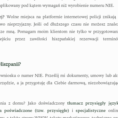
skomplikowany pod kątem wymagań niż wyrobienie numeru NIE.
ej?
Wolne miejsca na platformie internetowej policji znikają
wo nieprzyjazny. Jeśli od dłuższego czasu nie możesz znale
ię ze mną. Pomagam moim klientom nie tylko w przygotowan
ściu przez zawiłości hiszpańskiej rezerwacji termin
Hiszpanii?
o wniosku o numer NIE. Prześlij mi dokumenty, umowy lub ak
rzędzie, a ja przygotuję dla Ciebie darmową, niezobowiązują
zenia z domu? Jako doświadczony
tłumacz przysięgły języ
ia poświadczone (tzw. przysięgłe)
i
specjalistyczne
onlin