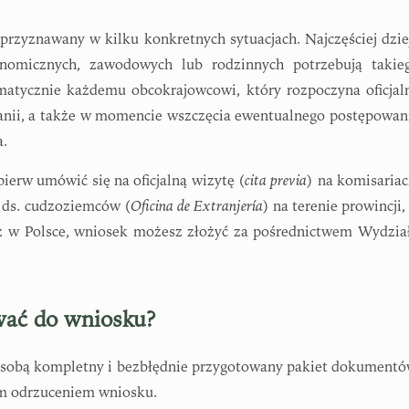
przyznawany w kilku konkretnych sytuacjach. Najczęściej dzie
nomicznych, zawodowych lub rodzinnych potrzebują takie
omatycznie każdemu obcokrajowcowi, który rozpoczyna oficjal
anii, a także w momencie wszczęcia ewentualnego postępowan
a.
ierw umówić się na oficjalną wizytę (
cita previa
) na komisariac
e ds. cudzoziemców (
Oficina de Extranjería
) na terenie prowincji,
asz w Polsce, wniosek możesz złożyć za pośrednictwem Wydzia
wać do wniosku?
e sobą kompletny i bezbłędnie przygotowany pakiet dokumentó
ym odrzuceniem wniosku.