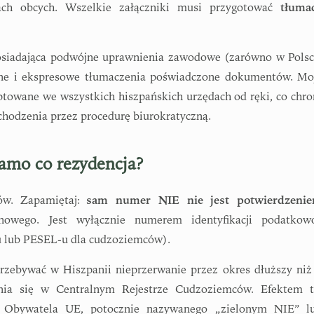
kach obcych. Wszelkie załączniki musi przygotować
tłuma
posiadająca podwójne uprawnienia zawodowe (zarówno w Polsc
nalne i ekspresowe tłumaczenia poświadczone dokumentów. Mo
ptowane we wszystkich hiszpańskich urzędach od ręki, co chro
chodzenia przez procedurę biurokratyczną.
amo co rezydencja?
tów. Zapamiętaj:
sam numer NIE nie jest potwierdzeni
owego. Jest wyłącznie numerem identyfikacji podatkow
u lub PESEL-u dla cudzoziemców).
 przebywać w Hiszpanii nieprzerwanie przez okres dłuższy niż
nia się w Centralnym Rejestrze Cudzoziemców. Efektem t
cji Obywatela UE, potocznie nazywanego „zielonym NIE” l