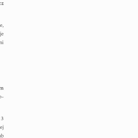
cz
e,
je
ni
em
o-
 3
ej
ub