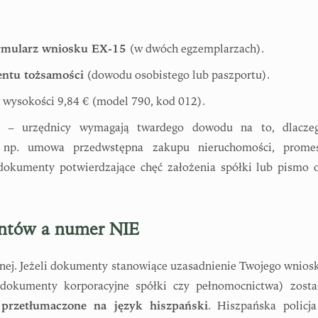
rmularz wniosku EX-15
(w dwóch egzemplarzach).
entu tożsamości
(dowodu osobistego lub paszportu).
 wysokości 9,84 € (model 790, kod 012).
– urzędnicy wymagają twardego dowodu na to, dlacze
 np. umowa przedwstępna zakupu nieruchomości, prome
 dokumenty potwierdzające chęć założenia spółki lub pismo 
entów a numer NIE
nej. Jeżeli dokumenty stanowiące uzasadnienie Twojego wnios
 dokumenty korporacyjne spółki czy pełnomocnictwa) zosta
 przetłumaczone na język hiszpański
. Hiszpańska policja