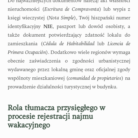
Do najważniejszych dokumentów należą: akt własności
nieruchomości (
Escritura de Compraventa
) lub wypis z
księgi wieczystej (
Nota Simple
), Twój hiszpański numer
identyfikacyjny
NIE
, paszport lub dowód osobisty, a
także dokument potwierdzający zdatność lokalu do
zamieszkania (
Cédula de Habitabilidad
lub
Licencia de
Primera Ocupación
). Dodatkowo wiele regionów wymaga
obecnie zaświadczenia o zgodności urbanistycznej
wydawanego przez lokalną gminę oraz oficjalnej zgody
wspólnoty mieszkaniowej (
comunidad de propietarios
) na
prowadzenie działalności turystycznej w budynku.
Rola tłumacza przysięgłego w
procesie rejestracji najmu
wakacyjnego